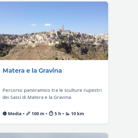
Matera e la Gravina
Percorso panoramico tra le sculture rupestri
dei Sassi di Matera e la Gravina.
🟡 Media • 📏 100 m • ⏱️ 5 h • 🥾 10 km