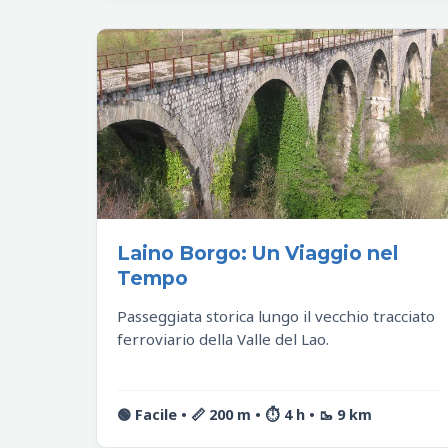
Laino Borgo: Un Viaggio nel
Tempo
Passeggiata storica lungo il vecchio tracciato
ferroviario della Valle del Lao.
🟢 Facile • 📏 200 m • ⏱️ 4 h • 🥾 9 km