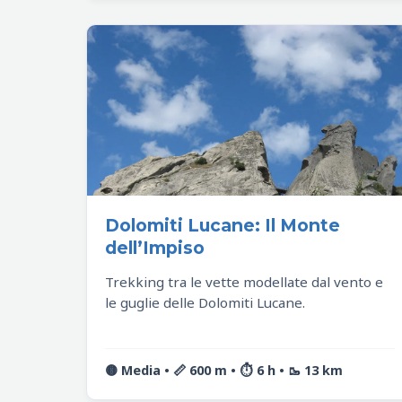
Dolomiti Lucane: Il Monte
dell’Impiso
Trekking tra le vette modellate dal vento e
le guglie delle Dolomiti Lucane.
🟡 Media • 📏 600 m • ⏱️ 6 h • 🥾 13 km