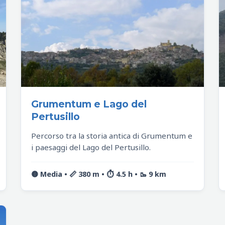
Grumentum e Lago del
Pertusillo
Percorso tra la storia antica di Grumentum e
i paesaggi del Lago del Pertusillo.
🟡 Media • 📏 380 m • ⏱️ 4.5 h • 🥾 9 km