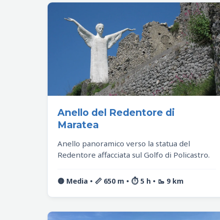
Anello del Redentore di
Maratea
Anello panoramico verso la statua del
Redentore affacciata sul Golfo di Policastro.
🟡 Media • 📏 650 m • ⏱️ 5 h • 🥾 9 km