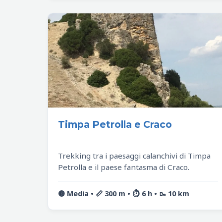
Timpa Petrolla e Craco
Trekking tra i paesaggi calanchivi di Timpa
Petrolla e il paese fantasma di Craco.
🟡 Media • 📏 300 m • ⏱️ 6 h • 🥾 10 km