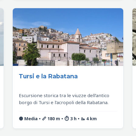
Tursi e la Rabatana
Escursione storica tra le viuzze dell’antico
borgo di Tursi e l’acropoli della Rabatana.
🟡 Media • 📏 180 m • ⏱️ 3 h • 🥾 4 km