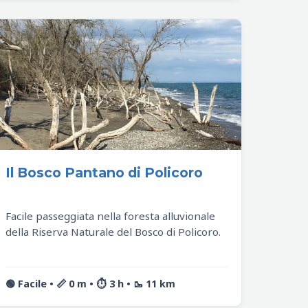
Il Bosco Pantano di Policoro
Facile passeggiata nella foresta alluvionale
della Riserva Naturale del Bosco di Policoro.
🟢 Facile • 📏 0 m • ⏱️ 3 h • 🥾 11 km