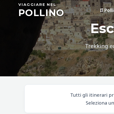
Skip
VIAGGIARE NEL
POLLINO
to
Il Poll
content
Esc
Trekking ed
Tutti gli itinerari 
Seleziona un 