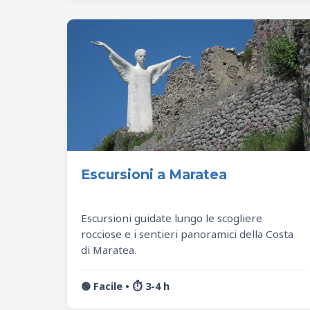
Escursioni a Maratea
Escursioni guidate lungo le scogliere
rocciose e i sentieri panoramici della Costa
di Maratea.
🟢 Facile • ⏱️ 3-4 h