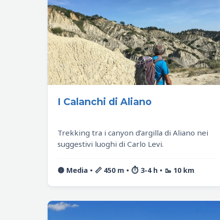
I Calanchi di Aliano
Trekking tra i canyon d’argilla di Aliano nei
suggestivi luoghi di Carlo Levi.
🟡 Media • 📏 450 m • ⏱️ 3-4 h • 🥾 10 km