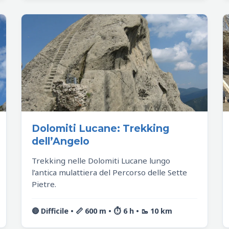
Dolomiti Lucane: Trekking
dell’Angelo
Trekking nelle Dolomiti Lucane lungo
l’antica mulattiera del Percorso delle Sette
Pietre.
🔴 Difficile • 📏 600 m • ⏱️ 6 h • 🥾 10 km