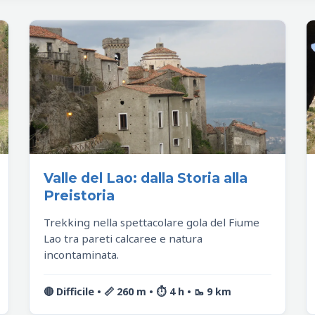
Valle del Lao: dalla Storia alla
Preistoria
Trekking nella spettacolare gola del Fiume
Lao tra pareti calcaree e natura
incontaminata.
🔴 Difficile • 📏 260 m • ⏱️ 4 h • 🥾 9 km