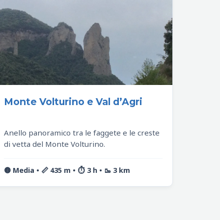
Monte Volturino e Val d’Agri
Anello panoramico tra le faggete e le creste
di vetta del Monte Volturino.
🟡 Media • 📏 435 m • ⏱️ 3 h • 🥾 3 km