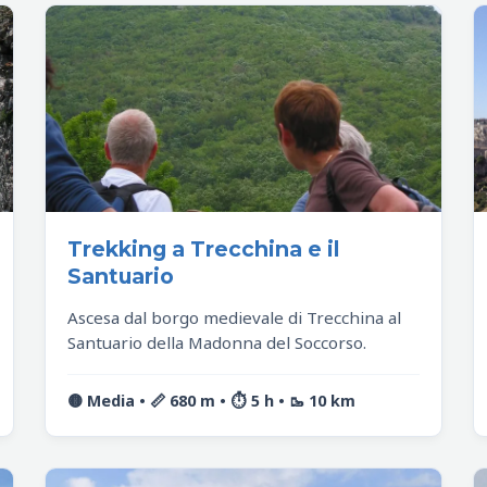
Trekking a Trecchina e il
Santuario
Ascesa dal borgo medievale di Trecchina al
Santuario della Madonna del Soccorso.
🟡 Media • 📏 680 m • ⏱️ 5 h • 🥾 10 km