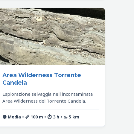
Area Wilderness Torrente
Candela
Esplorazione selvaggia nell’incontaminata
Area Wilderness del Torrente Candela.
🟡 Media • 📏 100 m • ⏱️ 3 h • 🥾 5 km