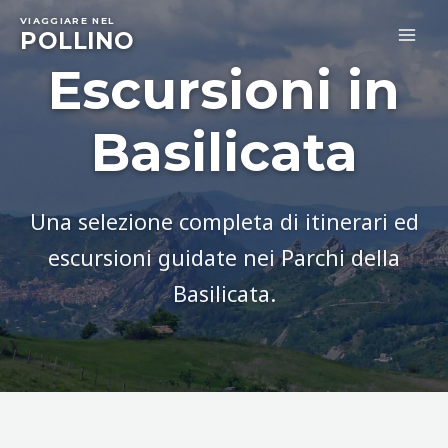
Skip
VIAGGIARE NEL
to
POLLINO
MA
content
Escursioni in
ME
Basilicata
Una selezione completa di itinerari ed
escursioni guidate nei Parchi della
Basilicata.