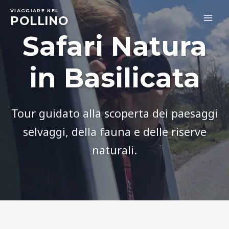
Skip
VIAGGIARE NEL
to
POLLINO
MA
content
Safari Natura
ME
in Basilicata
Tour guidato alla scoperta dei paesaggi
selvaggi, della fauna e delle riserve
naturali.