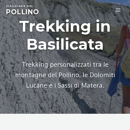
Skip
VIAGGIARE NEL
to
POLLINO
MA
content
Trekking in
ME
Basilicata
Trekking personalizzati tra le
montagne del Pollino, le Dolomiti
Lucane e i Sassi di Matera.