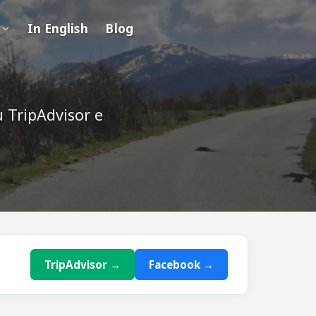
In English
Blog
u TripAdvisor e
TripAdvisor →
Facebook →