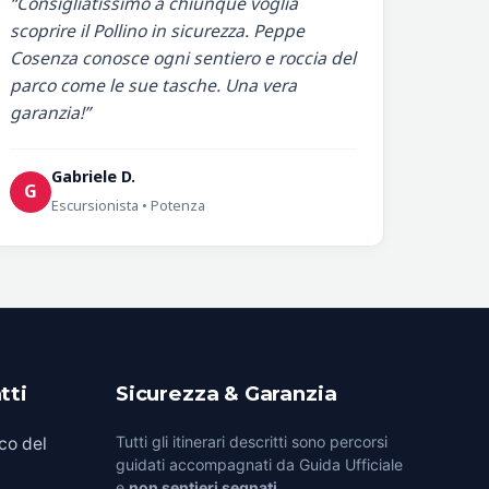
“Consigliatissimo a chiunque voglia
scoprire il Pollino in sicurezza. Peppe
Cosenza conosce ogni sentiero e roccia del
parco come le sue tasche. Una vera
garanzia!”
Gabriele D.
G
Escursionista • Potenza
tti
Sicurezza & Garanzia
Tutti gli itinerari descritti sono percorsi
co del
guidati accompagnati da Guida Ufficiale
e
non sentieri segnati
.