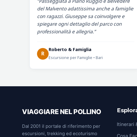
“Passeggiata a Piano Ruggio e Belvedere
del Malvento adattissima anche a famiglie
con ragazzi. Giuseppe sa coinvolgere e
spiegare ogni dettaglio del parco con
professionalità e allegria.”
Roberto & Famiglia
R
Escursione per Famiglie • Bari
Esplora
VIAGGIARE NEL POLLINO
Itinerari
Dal 2001 il portale di riferimento per
escursioni, trekking ed ecoturismo
Cosa Fa