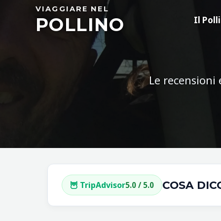
Skip
VIAGGIARE NEL
POLLINO
to
Il Poll
content
Le recensioni 
COSA DIC
🦉 TripAdvisor
5.0 / 5.0