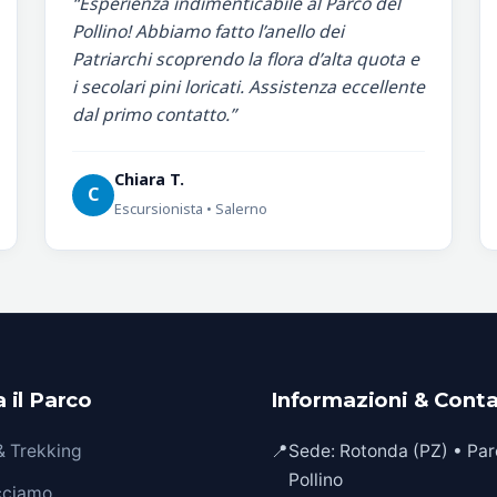
“Esperienza indimenticabile al Parco del
Pollino! Abbiamo fatto l’anello dei
Patriarchi scoprendo la flora d’alta quota e
i secolari pini loricati. Assistenza eccellente
dal primo contatto.”
Chiara T.
C
Escursionista • Salerno
 il Parco
Informazioni & Conta
 & Trekking
📍
Sede: Rotonda (PZ) • Par
Pollino
cciamo