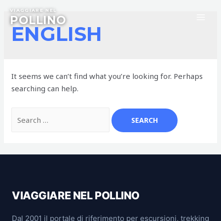
Skip
VIAGGIARE NEL
to
POLLINO
MA
ENGLISH
content
ME
It seems we can’t find what you’re looking for. Perhaps
searching can help.
Search
for:
VIAGGIARE NEL POLLINO
Dal 2001 il portale di riferimento per escursioni, trekking