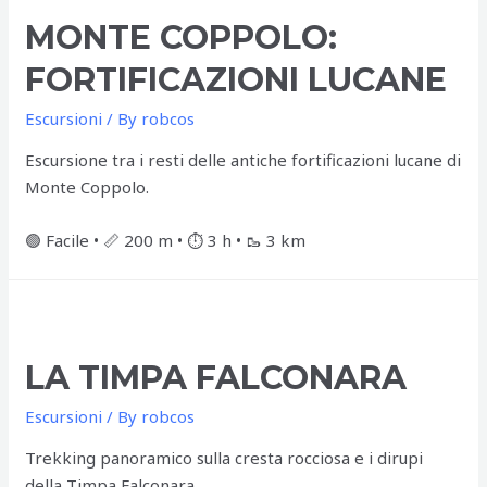
MONTE COPPOLO:
FORTIFICAZIONI LUCANE
Escursioni
/ By
robcos
Escursione tra i resti delle antiche fortificazioni lucane di
Monte Coppolo.
🟢 Facile • 📏 200 m • ⏱️ 3 h • 🥾 3 km
LA TIMPA FALCONARA
Escursioni
/ By
robcos
Trekking panoramico sulla cresta rocciosa e i dirupi
della Timpa Falconara.