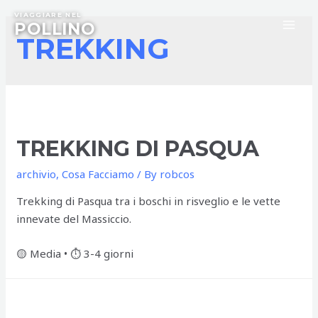
Skip
VIAGGIARE NEL
to
POLLINO
MA
TREKKING
content
ME
TREKKING DI PASQUA
archivio
,
Cosa Facciamo
/ By
robcos
Trekking di Pasqua tra i boschi in risveglio e le vette
innevate del Massiccio.
🟡 Media • ⏱️ 3-4 giorni