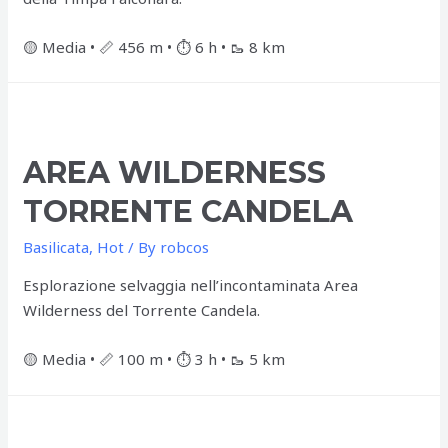
🟡 Media • 📏 456 m • ⏱️ 6 h • 🥾 8 km
AREA WILDERNESS
TORRENTE CANDELA
Basilicata
,
Hot
/ By
robcos
Esplorazione selvaggia nell’incontaminata Area
Wilderness del Torrente Candela.
🟡 Media • 📏 100 m • ⏱️ 3 h • 🥾 5 km