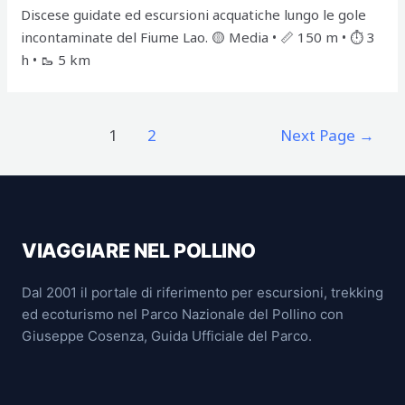
Discese guidate ed escursioni acquatiche lungo le gole
incontaminate del Fiume Lao. 🟡 Media • 📏 150 m • ⏱️ 3
h • 🥾 5 km
Posts
1
2
Next Page
→
pagination
VIAGGIARE NEL POLLINO
Dal 2001 il portale di riferimento per escursioni, trekking
ed ecoturismo nel Parco Nazionale del Pollino con
Giuseppe Cosenza, Guida Ufficiale del Parco.