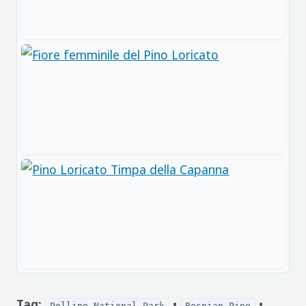
Tag:
•
•
Pollino National Park
Bosnian Pine