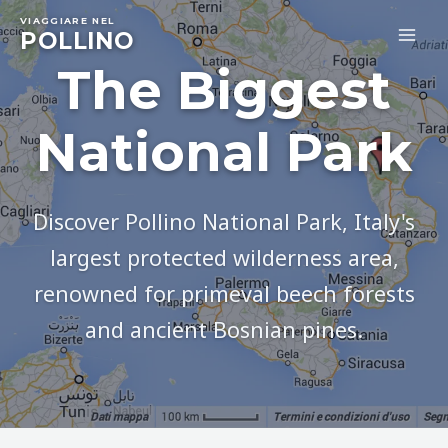
Skip
VIAGGIARE NEL
to
POLLINO
MA
content
The Biggest
ME
National Park
Discover Pollino National Park, Italy's
largest protected wilderness area,
renowned for primeval beech forests
and ancient Bosnian pines.