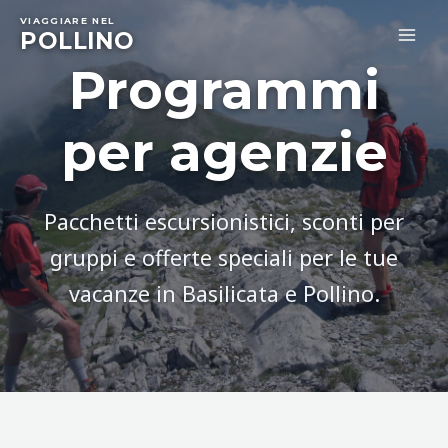
Skip
VIAGGIARE NEL
to
POLLINO
MA
content
Programmi
ME
per agenzie
Pacchetti escursionistici, sconti per
gruppi e offerte speciali per le tue
vacanze in Basilicata e Pollino.