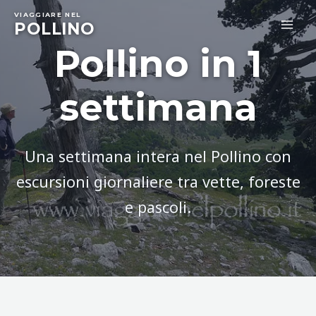
Skip
VIAGGIARE NEL
to
POLLINO
MA
content
Pollino in 1
ME
settimana
Una settimana intera nel Pollino con
escursioni giornaliere tra vette, foreste
e pascoli.