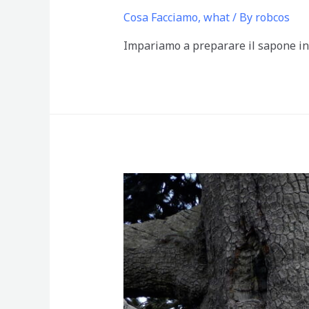
Cosa Facciamo
,
what
/ By
robcos
Impariamo a preparare il sapone in 