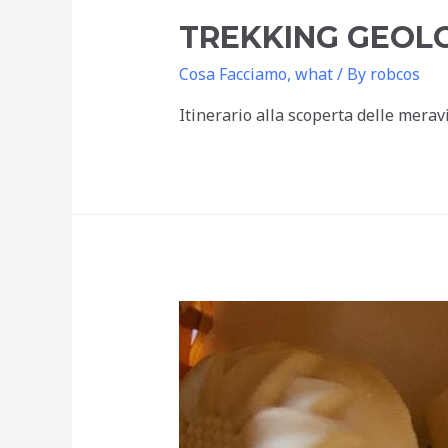
TREKKING GEOL
Cosa Facciamo
,
what
/ By
robcos
Itinerario alla scoperta delle meravig