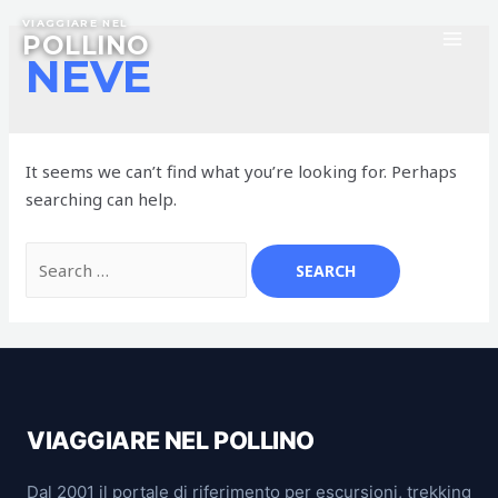
Skip
VIAGGIARE NEL
to
POLLINO
MA
NEVE
content
ME
It seems we can’t find what you’re looking for. Perhaps
searching can help.
Search
for:
VIAGGIARE NEL POLLINO
Dal 2001 il portale di riferimento per escursioni, trekking