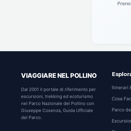
Prenot
Esplora
VIAGGIARE NEL POLLINO
Itinerari
Dal 2001 il portale di riferimento per
escursioni, trekking ed ecoturismo
Cosa Fa
nel Parco Nazionale del Pollino con
Parco del
Giuseppe Cosenza, Guida Ufficiale
del Parco.
Escursion