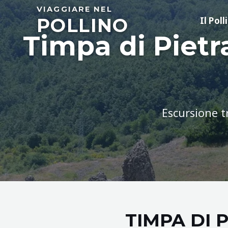
Skip
VIAGGIARE NEL
POLLINO
to
Il Poll
content
Timpa di Pietr
Escursione t
TIMPA DI 