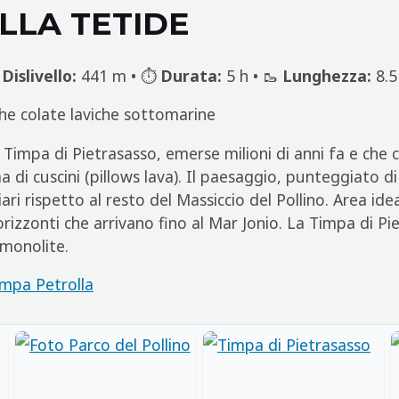
LLA TETIDE

Dislivello:
441 m • ⏱️
Durata:
5 h • 🥾
Lunghezza:
8.5
he colate laviche sottomarine
Timpa di Pietrasasso, emerse milioni di anni fa e che c
 di cuscini (pillows lava). Il paesaggio, punteggiato d
ari rispetto al resto del Massiccio del Pollino. Area ide
orizzonti che arrivano fino al Mar Jonio. La Timpa di P
monolite.
impa Petrolla