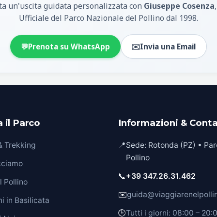
a un'uscita guidata personalizzata con
Giuseppe Cosenza
Ufficiale del Parco Nazionale del Pollino dal 1998.
💬
Prenota su WhatsApp
✉️
Invia una Email
 il Parco
Informazioni & Conta
 & Trekking
📍
Sede: Rotonda (PZ) • Par
Pollino
cciamo
📞
+39 347.26.31.462
 Pollino
✉️
guida@viaggiarenelpollin
i in Basilicata
🕒
Tutti i giorni: 08:00 – 20: