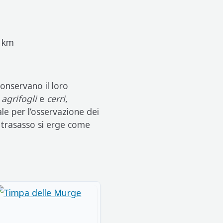
 km
onservano il loro
i
agrifogli
e
cerri
,
ale per l’osservazione dei
ietrasasso si erge come