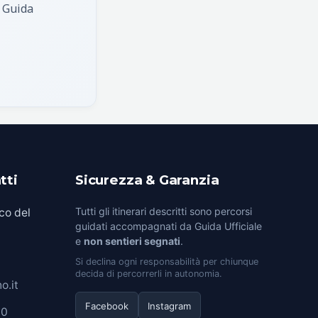
, Guida
tti
Sicurezza & Garanzia
Tutti gli itinerari descritti sono percorsi
co del
guidati accompagnati da Guida Ufficiale
e
non sentieri segnati
.
Si declina ogni responsabilità per chiunque
decida di percorrerli in autonomia.
o.it
Facebook
Instagram
00