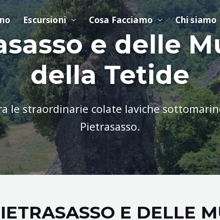
ino
Escursioni
Cosa Facciamo
Chi siamo
asasso e delle M
della Tetide
ra le straordinarie colate laviche sottomarin
Pietrasasso.
PIETRASASSO E DELLE M