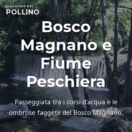
Skip
VIAGGIARE NEL
to
POLLINO
MA
content
Bosco
ME
Magnano e
Fiume
Peschiera
Passeggiata tra i corsi d’acqua e le
ombrose faggete del Bosco Magnano.