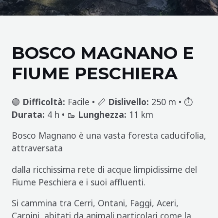
BOSCO MAGNANO E
FIUME PESCHIERA
🟢
Difficoltà:
Facile • 📏
Dislivello:
250 m • ⏱️
Durata:
4 h • 🥾
Lunghezza:
11 km
Bosco Magnano è una vasta foresta caducifolia,
attraversata
dalla ricchissima rete di acque limpidissime del
Fiume Peschiera e i suoi affluenti.
Si cammina tra Cerri, Ontani, Faggi, Aceri,
Carpini, abitati da animali particolari come la