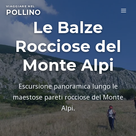
Skip
VIAGGIARE NEL
to
POLLINO
MA
content
Le Balze
ME
Rocciose del
Monte Alpi
Escursione panoramica lungo le
maestose pareti rocciose del Monte
Alpi.