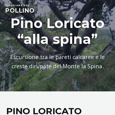
Skip
VIAGGIARE NEL
to
POLLINO
MA
content
Pino Loricato
ME
“alla spina”
Escursione tra le pareti calcaree e le
creste dirupate del Monte la Spina.
PINO LORICATO