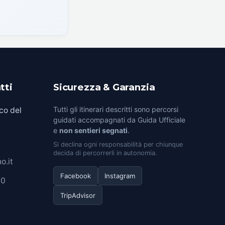
tti
Sicurezza & Garanzia
Tutti gli itinerari descritti sono percorsi
co del
guidati accompagnati da Guida Ufficiale
e
non sentieri segnati
.
Si declina ogni responsabilità per chiunque
decida di percorrerli in autonomia.
o.it
Facebook
Instagram
00
TripAdvisor