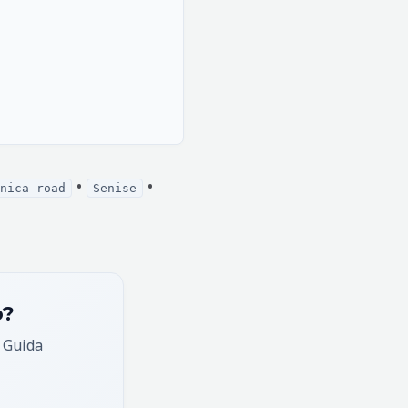
•
•
nica road
Senise
o?
, Guida