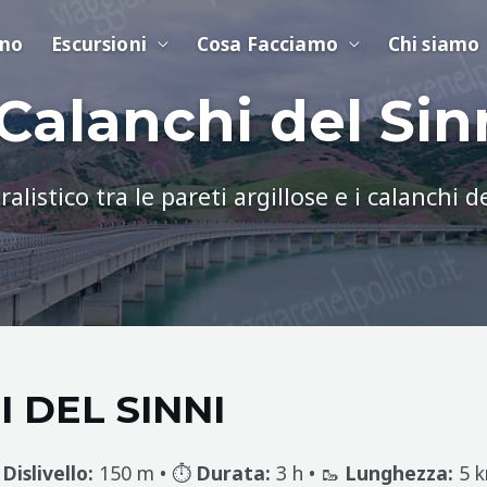
ino
Escursioni
Cosa Facciamo
Chi siamo
 Calanchi del Sin
alistico tra le pareti argillose e i calanchi d
I DEL SINNI

Dislivello:
150 m • ⏱️
Durata:
3 h • 🥾
Lunghezza:
5 