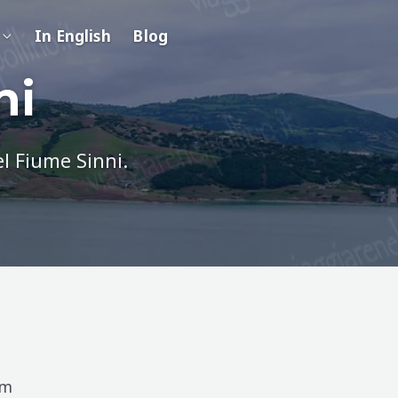
In English
Blog
ni
el Fiume Sinni.
km