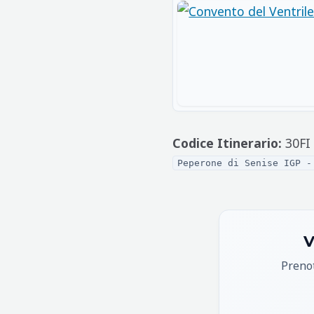
Codice Itinerario:
30FI
Peperone di Senise IGP -
V
Prenot