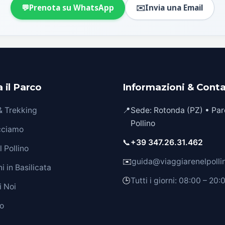
💬
Prenota su WhatsApp
✉️
Invia una Email
 il Parco
Informazioni & Conta
 & Trekking
📍
Sede: Rotonda (PZ) • Par
Pollino
cciamo
📞
+39 347.26.31.462
 Pollino
✉️
guida@viaggiarenelpollin
i in Basilicata
🕒
Tutti i giorni: 08:00 – 20:
i Noi
o