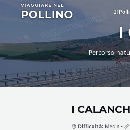
Skip
VIAGGIARE NEL
POLLINO
to
Il Poll
content
I
Percorso natur
I CALANCH
🟡
Difficoltà:
Media • 