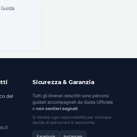
, Guida
tti
Sicurezza & Garanzia
Tutti gli itinerari descritti sono percorsi
co del
guidati accompagnati da Guida Ufficiale
e
non sentieri segnati
.
Si declina ogni responsabilità per chiunque
decida di percorrerli in autonomia.
o.it
Facebook
Instagram