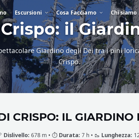
ino
Escursioni
Cosa Facciamo
Chi siamo
 Crispo: il Giardi
pettacolare Giardino degli Dei tra i pini lorica
Crispo.
DI CRISPO: IL GIARDINO 
📏
Dislivello:
678 m • ⏱️
Durata:
7 h • 🥾
Lunghezza:
12