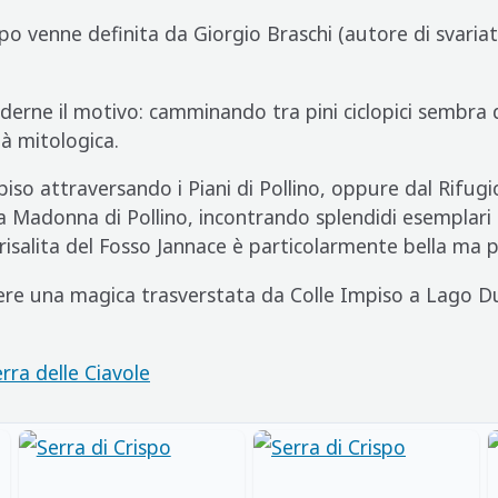
po venne definita da Giorgio Braschi (autore di svariati t
derne il motivo: camminando tra pini ciclopici sembra d
tà mitologica.
piso attraversando i Piani di Pollino, oppure dal Rifugi
la Madonna di Pollino, incontrando splendidi esemplari d
a risalita del Fosso Jannace è particolarmente bella ma 
iere una magica trasverstata da Colle Impiso a Lago D
rra delle Ciavole