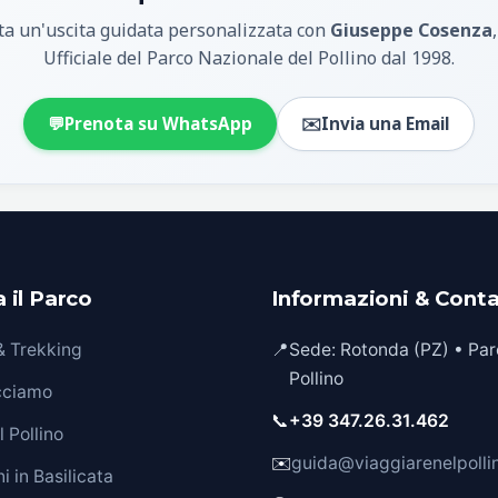
a un'uscita guidata personalizzata con
Giuseppe Cosenza
Ufficiale del Parco Nazionale del Pollino dal 1998.
💬
Prenota su WhatsApp
✉️
Invia una Email
 il Parco
Informazioni & Conta
 & Trekking
📍
Sede: Rotonda (PZ) • Par
Pollino
cciamo
📞
+39 347.26.31.462
 Pollino
✉️
guida@viaggiarenelpollin
i in Basilicata