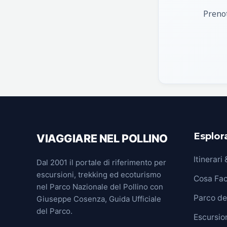
Prenot
Esplora
VIAGGIARE NEL POLLINO
Itinerari
Dal 2001 il portale di riferimento per
escursioni, trekking ed ecoturismo
Cosa Fa
nel Parco Nazionale del Pollino con
Parco del
Giuseppe Cosenza, Guida Ufficiale
del Parco.
Escursion