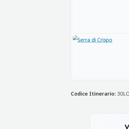
Codice Itinerario:
30LO
V