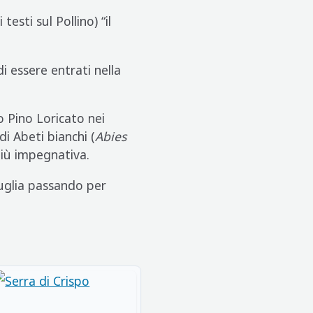
esti sul Pollino) “il
i essere entrati nella
o Pino Loricato nei
i Abeti bianchi (
Abies
più impegnativa.
uglia passando per