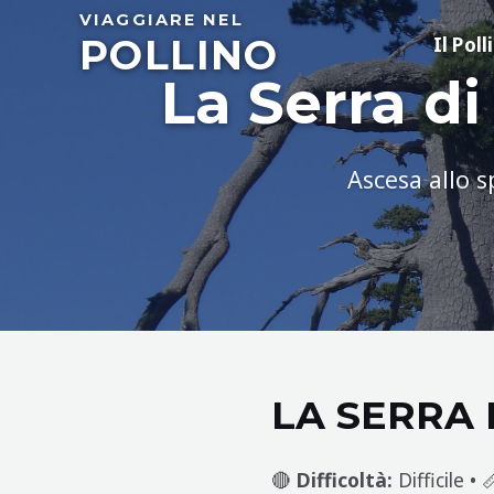
Skip
VIAGGIARE NEL
POLLINO
to
Il Poll
content
La Serra di
Ascesa allo s
LA SERRA 
🔴
Difficoltà:
Difficile • 