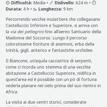
🟡
Difficoltà:
Media • 📏
Dislivello:
624 m • ⏱️
Durata:
4 h • 🥾
Lunghezza:
9 km
Percorrendo vecchie mulattiere che collegavano
Castelluccio Inferiore e Superiore, si arriva con
la
via dei pellegrini
fino all’aereo Santuario della
Madonna del Soccorso. Lungo il percorso
coloratissime fioriture di anemoni, erba della
trinità, gigli, anterico e fantastiche orchidee.
Il Biancone, un’aquila cacciatrice di serpenti,
come ci ricorda uno stemma di una vecchia
abitazione a Castelluccio Superiore, nidifica in
quest’area ed è possibile con un pò di fortuna
vederla planare nel cielo prima del suo rientro in
Africa.
La visita ai due centri storici, considerate