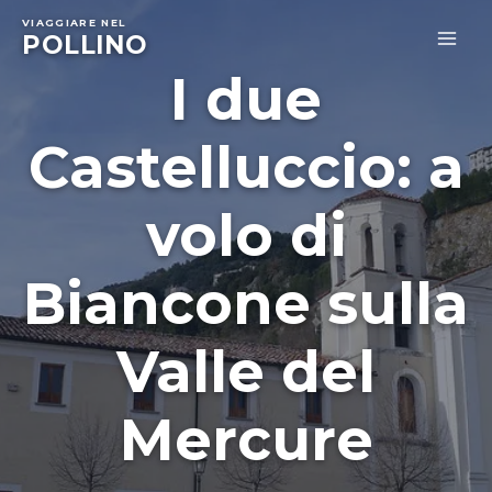
Skip
VIAGGIARE NEL
to
POLLINO
MA
content
I due
ME
Castelluccio: a
volo di
Biancone sulla
Valle del
Mercure