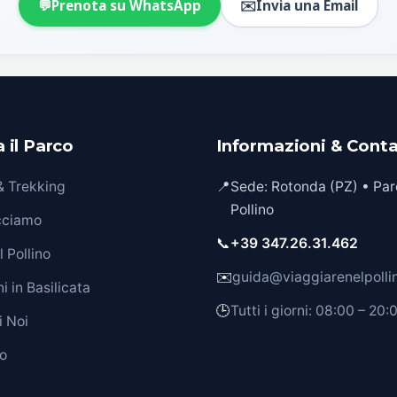
💬
Prenota su WhatsApp
✉️
Invia una Email
 il Parco
Informazioni & Conta
 & Trekking
📍
Sede: Rotonda (PZ) • Par
Pollino
cciamo
📞
+39 347.26.31.462
 Pollino
✉️
guida@viaggiarenelpollin
i in Basilicata
🕒
Tutti i giorni: 08:00 – 20:
i Noi
o