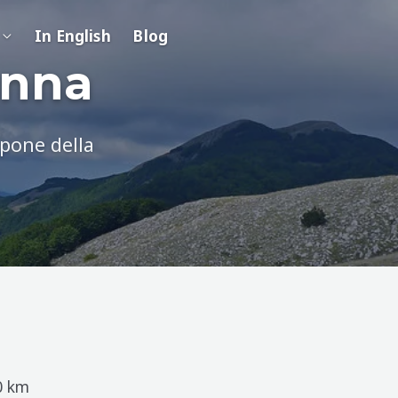
In English
Blog
anna
pone della
 km