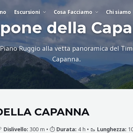
ino
Escursioni
Cosa Facciamo
Chi siamo
pone della Cap
 Piano Ruggio alla vetta panoramica del Tim
Capanna.
DELLA CAPANNA
📏
Dislivello:
300 m • ⏱️
Durata:
4 h • 🥾
Lunghezza:
10