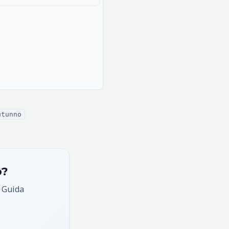
utunno
o?
, Guida