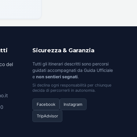
tti
Sicurezza & Garanzia
Tutti gli itinerari descritti sono percorsi
co del
guidati accompagnati da Guida Ufficiale
e
non sentieri segnati
.
Si declina ogni responsabilità per chiunque
decida di percorrerli in autonomia.
o.it
Facebook
Instagram
00
TripAdvisor