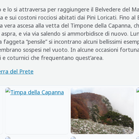
 e lo si attraversa per raggiungere il Belvedere del 
 e sui costoni rocciosi abitati dai Pini Loricati. Fino al
 la vera ascesa alla vetta del Timpone della Capanna, c
aspra, e via via salendo si ammorbidisce di nuovo. Lun
faggeta “pensile” si incontrano alcuni bellissimi esemp
sembrano sospesi nel vuoto. In alcune occasioni fortun
li e coturnici che frequentano quest’area.
rra del Prete