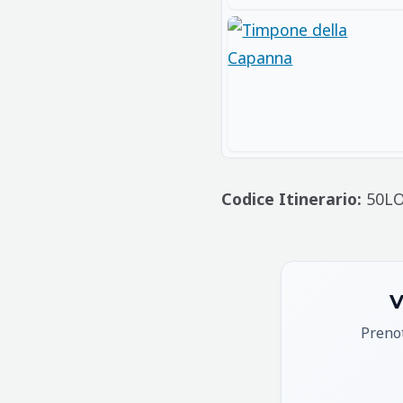
Codice Itinerario:
50LO
V
Prenot