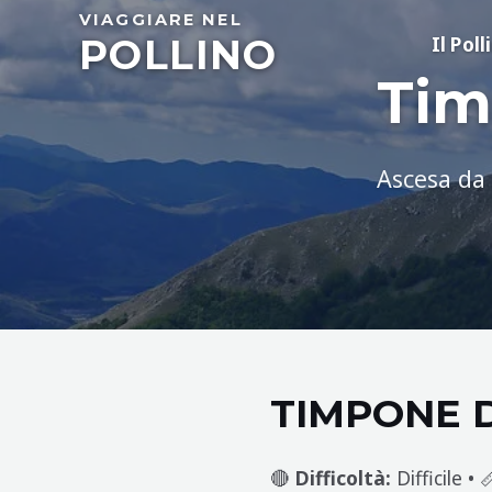
Skip
VIAGGIARE NEL
POLLINO
to
Il Poll
content
Tim
Ascesa da
TIMPONE 
🔴
Difficoltà:
Difficile • 