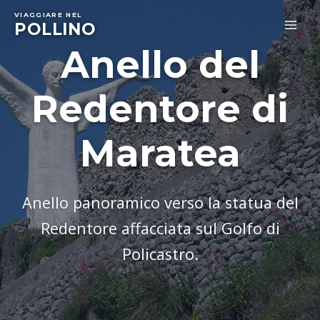
Skip
VIAGGIARE NEL
to
POLLINO
MA
content
Anello del
ME
Redentore di
Maratea
Anello panoramico verso la statua del
Redentore affacciata sul Golfo di
Policastro.