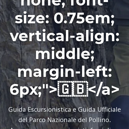
none; font-
size: 0.75em;
vertical-align:
middle;
margin-left:
6px;">🇬🇧</a>
Guida Escursionistica e Guida Ufficiale
del Parco Nazionale del Pollino.