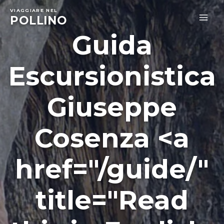
Skip
VIAGGIARE NEL
to
POLLINO
MA
content
Guida
ME
Escursionistica
Giuseppe
Cosenza <a
href="/guide/"
title="Read