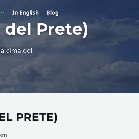
In English
Blog
 del Prete)
za cima del
EL PRETE)
 km