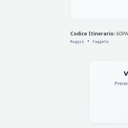
Codice Itinerario:
60PA
•
Ruggio
Faggeta
V
Prenot