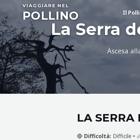
Skip
VIAGGIARE NEL
POLLINO
to
Il Poll
content
La Serra d
Ascesa all
LA SERRA 
🔴
Difficoltà:
Difficile • 