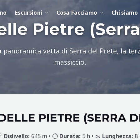
ino
Escursioni
Cosa Facciamo
Chi siamo
elle Pietre (Serra
a panoramica vetta di Serra del Prete, la ter
massiccio.
DELLE PIETRE (SERRA D
📏
Dislivello:
645 m • ⏱️
Durata:
5 h • 🥾
Lunghezza:
8