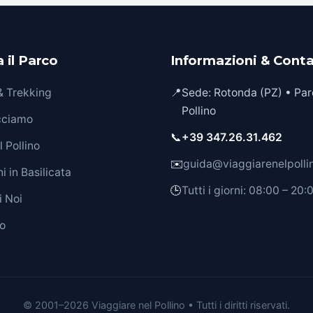
 il Parco
Informazioni & Conta
 & Trekking
📍
Sede: Rotonda (PZ) • Par
Pollino
cciamo
📞
+39 347.26.31.462
 Pollino
✉️
guida@viaggiarenelpollin
i in Basilicata
🕒
Tutti i giorni: 08:00 – 20:
i Noi
o
© 2001–2026 Viaggiare nel Pollino • Tutti i diritti riservati.