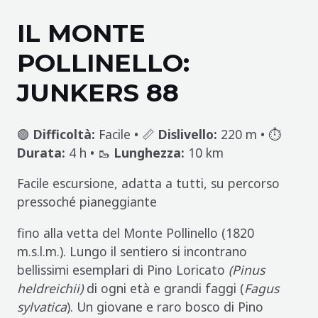
IL MONTE
POLLINELLO:
JUNKERS 88
🟢
Difficoltà:
Facile • 📏
Dislivello:
220 m • ⏱️
Durata:
4 h • 🥾
Lunghezza:
10 km
Facile escursione, adatta a tutti, su percorso
pressoché pianeggiante
fino alla vetta del Monte Pollinello (1820
m.s.l.m.). Lungo il sentiero si incontrano
bellissimi esemplari di Pino Loricato
(Pinus
heldreichii)
di ogni età e grandi faggi (
Fagus
sylvatica
). Un giovane e raro bosco di Pino