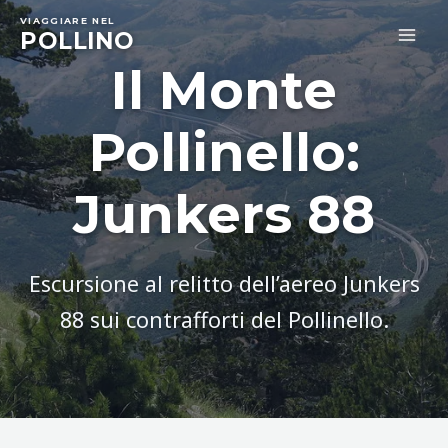
Skip
VIAGGIARE NEL
to
POLLINO
MA
content
Il Monte
ME
Pollinello:
Junkers 88
Escursione al relitto dell’aereo Junkers
88 sui contrafforti del Pollinello.