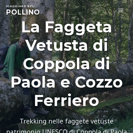
Skip
VIAGGIARE NEL
to
POLLINO
MA
content
La Faggeta
ME
Vetusta di
Coppola di
Paola e Cozzo
Ferriero
Trekking nelle faggete vetuste
patrimonio UNESCO di Coppola di Paola